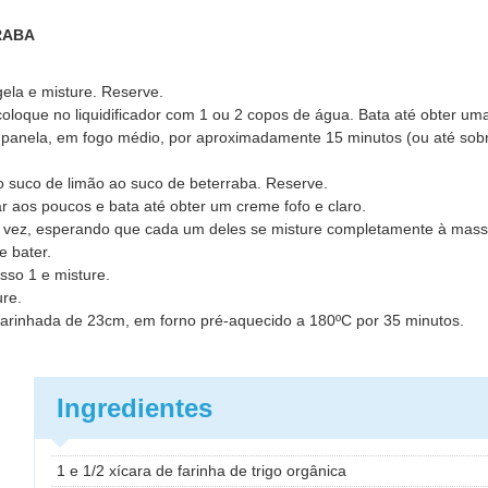
RABA
ela e misture. Reserve.
oloque no liquidificador com 1 ou 2 copos de água. Bata até obter u
panela, em fogo médio, por aproximadamente 15 minutos (ou até sobr
 o suco de limão ao suco de beterraba. Reserve.
r aos poucos e bata até obter um creme fofo e claro.
 vez, esperando que cada um deles se misture completamente à mass
e bater.
sso 1 e misture.
ure.
arinhada de 23cm, em forno pré-aquecido a 180ºC por 35 minutos.
Ingredientes
1 e 1/2 xícara de farinha de trigo orgânica