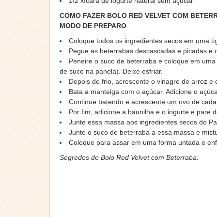
1/2 xícara de iogurte natural sem açúcar
COMO FAZER BOLO RED VELVET COM BETER
MODO DE PREPARO
Coloque todos os ingredientes secos em uma tig
Pegue as beterrabas descascadas e picadas e c
Peneire o suco de beterraba e coloque em uma 
de suco na panela). Deixe esfriar.
Depois de frio, acrescente o vinagre de arroz e
Bata a manteiga com o açúcar. Adicione o açúca
Continue batendo e acrescente um ovo de cada
Por fim, adicione a baunilha e o iogurte e pare d
Junte essa massa aos ingredientes secos do Pa
Junte o suco de beterraba a essa massa e mist
Coloque para assar em uma forma untada e enf
Segredos do Bolo Red Velvet com Beterraba: