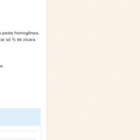
ma pasta homogênea.
ar só ¾ de xícara
a.