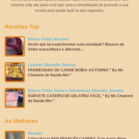
criamos este site para você que ama a comodidade de procurar a sua
receita para poder fazê-la sem segredos.
Receitas Top
Bolos e Tortas
,
Mousses
Gente que tal experimentar esta novidade? Mousse de
Vinho maravilhoso e diferente…
Lanches
,
Macarrão
,
Massas
PARMEGIANA DE CARNE MOÍDA AO FORNO ” By Me
Chamem de Nanda Mel “
Bolos e Tortas
,
Doces e Sobremesas
,
Mousses
,
Sorvetes
SORVETE CASEIRO DE GELATINA FÁCIL ” By Me Chamem
de Nanda Mel “
As Melhores
Recetas
Cómo Hacer PAN FRANCÉS CASERO, Si te gusta dinos