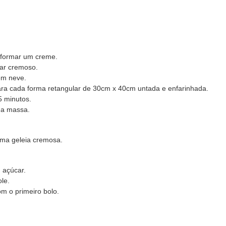
 formar um creme.
car cremoso.
 em neve.
ra cada forma retangular de 30cm x 40cm untada e enfarinhada.
5 minutos.
 a massa.
uma geleia cremosa.
 açúcar.
le.
om o primeiro bolo.