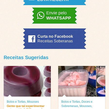
Envie pelo
WHATSAPP
Curta no Facebook
Receitas Soberanas
Receitas Sugeridas
Bolos e Tortas
,
Mousses
Bolos e Tortas
,
Doces e
Gente que tal experimentar
Sobremesas
,
Mousses
,