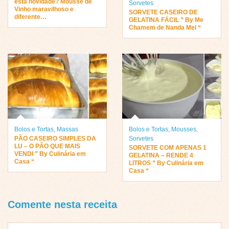
esta novidade? Mousse de
Sorvetes
Vinho maravilhoso e
SORVETE CASEIRO DE
diferente…
GELATINA FÁCIL ” By Me
Chamem de Nanda Mel “
Bolos e Tortas
,
Massas
Bolos e Tortas
,
Mousses
,
PÃO CASEIRO SIMPLES DA
Sorvetes
LU – O PÃO QUE MAIS
SORVETE COM APENAS 1
VENDI ” By Culinária em
GELATINA – RENDE 4
Casa “
LITROS ” By Culinária em
Casa “
Comente nesta receita