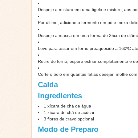
Despeje a mistura em uma tigela e misture, aos pou
Por último, adicione o fermento em pó e mexa del
Despeje a massa em uma forma de 25cm de diâmet
Leve para assar em forno preaquecido a 160ºC até 
Retire do forno, espere esfriar completamente e d
Corte o bolo em quantas fatias desejar, molhe com
Calda
Ingredientes
1
xícara de chá de água
1
xícara de chá de açúcar
3
flores de cravo
opcional
Modo de Preparo