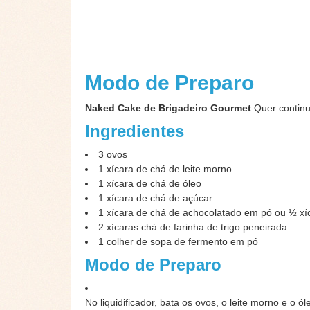
Modo de Preparo
Naked Cake de Brigadeiro Gourmet
Quer continu
Ingredientes
3
ovos
1
xícara de chá de leite morno
1
xícara de chá de óleo
1
xícara de chá de açúcar
1
xícara de chá de achocolatado em pó ou ½ xí
2
xícaras chá de farinha de trigo peneirada
1
colher de sopa de fermento em pó
Modo de Preparo
No liquidificador, bata os ovos, o leite morno e o 