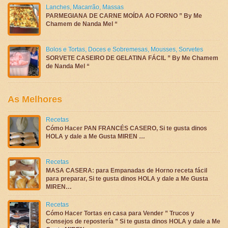
Lanches
,
Macarrão
,
Massas
PARMEGIANA DE CARNE MOÍDA AO FORNO ” By Me
Chamem de Nanda Mel “
Bolos e Tortas
,
Doces e Sobremesas
,
Mousses
,
Sorvetes
SORVETE CASEIRO DE GELATINA FÁCIL ” By Me Chamem
de Nanda Mel “
As Melhores
Recetas
Cómo Hacer PAN FRANCÉS CASERO, Si te gusta dinos
HOLA y dale a Me Gusta MIREN …
Recetas
MASA CASERA: para Empanadas de Horno receta fácil
para preparar, Si te gusta dinos HOLA y dale a Me Gusta
MIREN…
Recetas
Cómo Hacer Tortas en casa para Vender ” Trucos y
Consejos de repostería ” Si te gusta dinos HOLA y dale a Me