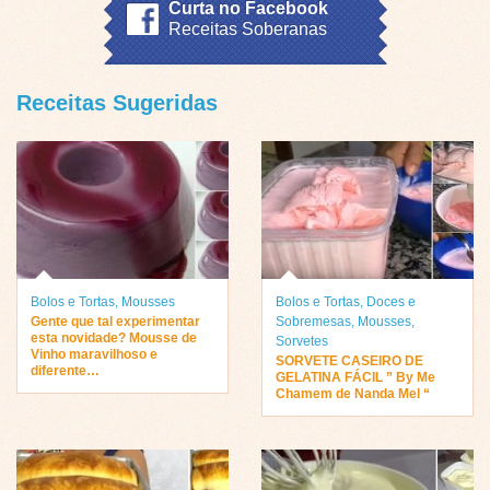
Curta no Facebook
Receitas Soberanas
Receitas Sugeridas
Bolos e Tortas
,
Mousses
Bolos e Tortas
,
Doces e
Gente que tal experimentar
Sobremesas
,
Mousses
,
esta novidade? Mousse de
Sorvetes
Vinho maravilhoso e
SORVETE CASEIRO DE
diferente…
GELATINA FÁCIL ” By Me
Chamem de Nanda Mel “