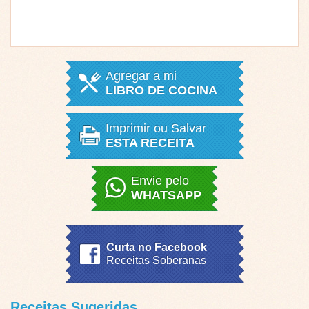
Agregar a mi
LIBRO DE COCINA
Imprimir ou Salvar
ESTA RECEITA
Envie pelo
WHATSAPP
Curta no Facebook
Receitas Soberanas
Receitas Sugeridas