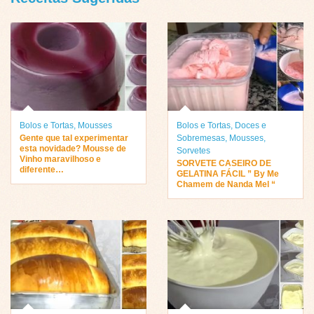
Bolos e Tortas
,
Mousses
Bolos e Tortas
,
Doces e
Gente que tal experimentar
Sobremesas
,
Mousses
,
esta novidade? Mousse de
Sorvetes
Vinho maravilhoso e
SORVETE CASEIRO DE
diferente…
GELATINA FÁCIL ” By Me
Chamem de Nanda Mel “