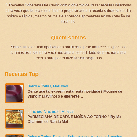
O Receitas Soberanas foi criado com o objetivo de trazer receitas deliciosas
para você que busca o que fazer e preparar aquela receita saborosa do dia,
prática e rápida, mesmo os mais elaborados aproveitam nossa coleção de
receitas.
Quem somos
Somos uma equipa apaixonada por fazer e procurar receitas, por isso
criamos este site para você que ama a comodidade de procurar a sua
receita para poder fazê-la sem segredos.
Receitas Top
Bolos e Tortas
,
Mousses
Gente que tal experimentar esta novidade? Mousse de
Vinho maravilhoso e diferente…
Lanches
,
Macarrão
,
Massas
PARMEGIANA DE CARNE MOÍDA AO FORNO ” By Me
Chamem de Nanda Mel “
Bolos e Tortas
,
Doces e Sobremesas
,
Mousses
,
Sorvetes