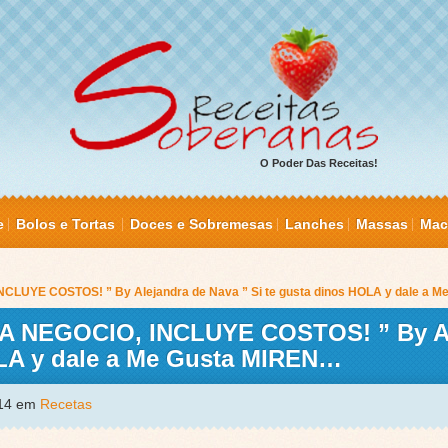
O Poder Das Receitas!
e
Bolos e Tortas
Doces e Sobremesas
Lanches
Massas
Mac
LUYE COSTOS! ” By Alejandra de Nava ” Si te gusta dinos HOLA y dale a 
 NEGOCIO, INCLUYE COSTOS! ” By Al
OLA y dale a Me Gusta MIREN…
014 em
Recetas