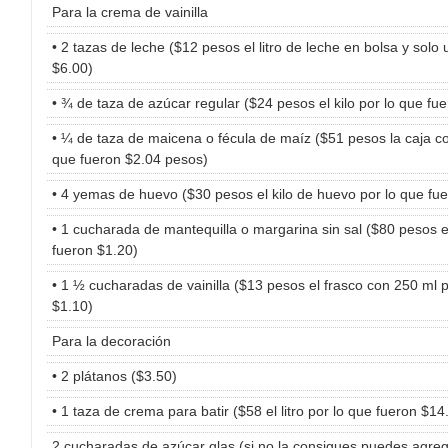
Para la crema de vainilla
• 2 tazas de leche ($12 pesos el litro de leche en bolsa y solo 
$6.00)
• ¾ de taza de azúcar regular ($24 pesos el kilo por lo que fu
• ¼ de taza de maicena o fécula de maíz ($51 pesos la caja co
que fueron $2.04 pesos)
• 4 yemas de huevo ($30 pesos el kilo de huevo por lo que fu
• 1 cucharada de mantequilla o margarina sin sal ($80 pesos el
fueron $1.20)
• 1 ½ cucharadas de vainilla ($13 pesos el frasco con 250 ml p
$1.10)
Para la decoración
• 2 plátanos ($3.50)
• 1 taza de crema para batir ($58 el litro por lo que fueron $14
2 cucharadas de azúcar glas (si no la consigues puedes agre