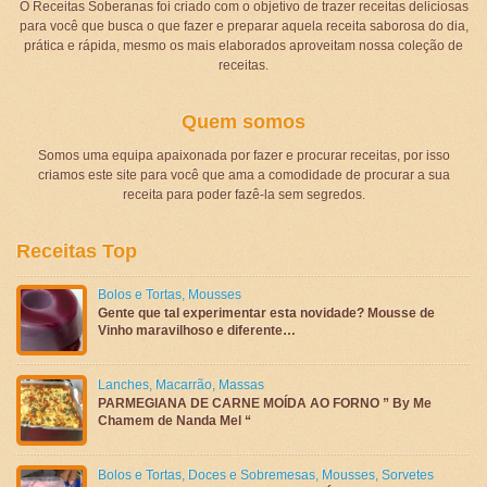
O Receitas Soberanas foi criado com o objetivo de trazer receitas deliciosas
para você que busca o que fazer e preparar aquela receita saborosa do dia,
prática e rápida, mesmo os mais elaborados aproveitam nossa coleção de
receitas.
Quem somos
Somos uma equipa apaixonada por fazer e procurar receitas, por isso
criamos este site para você que ama a comodidade de procurar a sua
receita para poder fazê-la sem segredos.
Receitas Top
Bolos e Tortas
,
Mousses
Gente que tal experimentar esta novidade? Mousse de
Vinho maravilhoso e diferente…
Lanches
,
Macarrão
,
Massas
PARMEGIANA DE CARNE MOÍDA AO FORNO ” By Me
Chamem de Nanda Mel “
Bolos e Tortas
,
Doces e Sobremesas
,
Mousses
,
Sorvetes