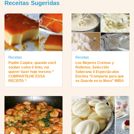
Receitas Sugeridas
Recetas
Recetas
Pudim Caipira: quando você
Los Mejores Cremas y
souber como é feito, vai
Rellenos, Selección
querer fazer hoje mesmo ”
Soberana 4 Espectáculos
COMPARTILHE ESSA
Encima “Comparte para que
RECEITA “
se Guarde en tu Muro” MIRA