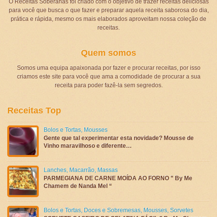
O Receitas Soberanas foi criado com o objetivo de trazer receitas deliciosas
para você que busca o que fazer e preparar aquela receita saborosa do dia,
prática e rápida, mesmo os mais elaborados aproveitam nossa coleção de
receitas.
Quem somos
Somos uma equipa apaixonada por fazer e procurar receitas, por isso
criamos este site para você que ama a comodidade de procurar a sua
receita para poder fazê-la sem segredos.
Receitas Top
Bolos e Tortas
,
Mousses
Gente que tal experimentar esta novidade? Mousse de
Vinho maravilhoso e diferente…
Lanches
,
Macarrão
,
Massas
PARMEGIANA DE CARNE MOÍDA AO FORNO ” By Me
Chamem de Nanda Mel “
Bolos e Tortas
,
Doces e Sobremesas
,
Mousses
,
Sorvetes