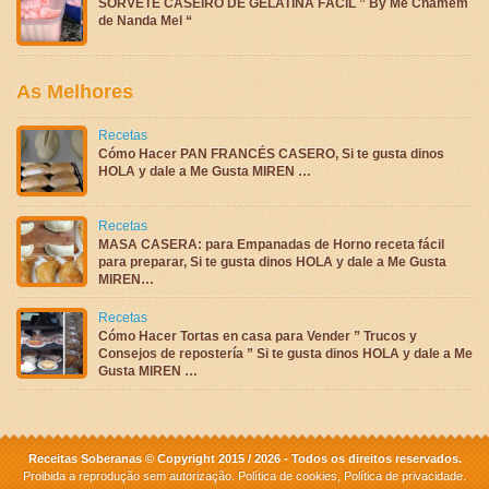
SORVETE CASEIRO DE GELATINA FÁCIL ” By Me Chamem
de Nanda Mel “
As Melhores
Recetas
Cómo Hacer PAN FRANCÉS CASERO, Si te gusta dinos
HOLA y dale a Me Gusta MIREN …
Recetas
MASA CASERA: para Empanadas de Horno receta fácil
para preparar, Si te gusta dinos HOLA y dale a Me Gusta
MIREN…
Recetas
Cómo Hacer Tortas en casa para Vender ” Trucos y
Consejos de repostería ” Si te gusta dinos HOLA y dale a Me
Gusta MIREN …
Receitas Soberanas © Copyright 2015 / 2026 - Todos os direitos reservados.
Proibida a reprodução sem autorização.
Política de cookies
,
Política de privacidade
.