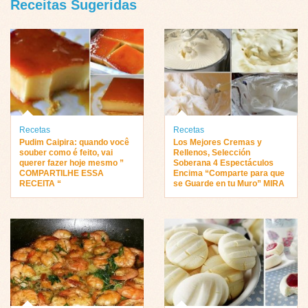
Receitas Sugeridas
Recetas
Recetas
Pudim Caipira: quando você
Los Mejores Cremas y
souber como é feito, vai
Rellenos, Selección
querer fazer hoje mesmo ”
Soberana 4 Espectáculos
COMPARTILHE ESSA
Encima “Comparte para que
RECEITA “
se Guarde en tu Muro” MIRA