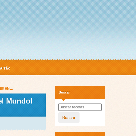
arrão
a MIREN…
Buscar
del Mundo!
Buscar