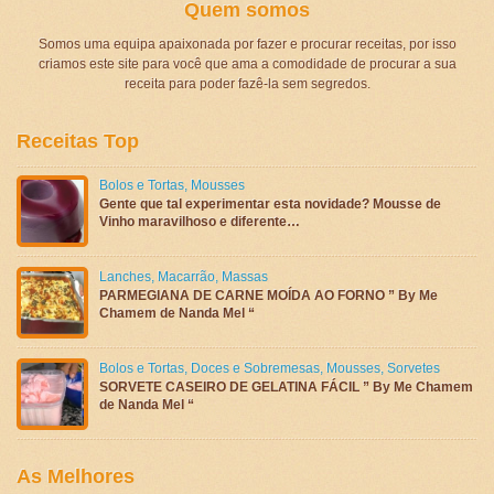
Quem somos
Somos uma equipa apaixonada por fazer e procurar receitas, por isso
criamos este site para você que ama a comodidade de procurar a sua
receita para poder fazê-la sem segredos.
Receitas Top
Bolos e Tortas
,
Mousses
Gente que tal experimentar esta novidade? Mousse de
Vinho maravilhoso e diferente…
Lanches
,
Macarrão
,
Massas
PARMEGIANA DE CARNE MOÍDA AO FORNO ” By Me
Chamem de Nanda Mel “
Bolos e Tortas
,
Doces e Sobremesas
,
Mousses
,
Sorvetes
SORVETE CASEIRO DE GELATINA FÁCIL ” By Me Chamem
de Nanda Mel “
As Melhores