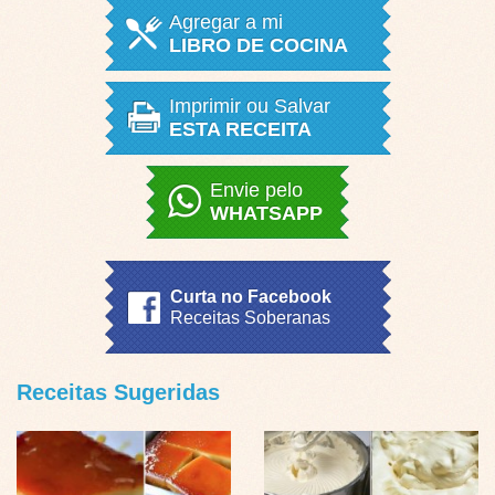
Agregar a mi
LIBRO DE COCINA
Imprimir ou Salvar
ESTA RECEITA
Envie pelo
WHATSAPP
Curta no Facebook
Receitas Soberanas
Receitas Sugeridas