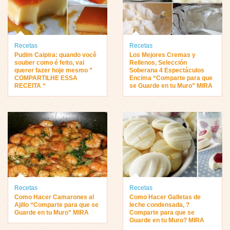
Recetas
Recetas
Pudim Caipira: quando você
Los Mejores Cremas y
souber como é feito, vai
Rellenos, Selección
querer fazer hoje mesmo ”
Soberana 4 Espectáculos
COMPARTILHE ESSA
Encima “Comparte para que
RECEITA “
se Guarde en tu Muro” MIRA
Recetas
Recetas
Como Hacer Camarones al
Como Hacer Galletas de
Ajillo “Comparte para que se
leche condensada, ?
Guarde en tu Muro” MIRA
Comparte para que se
Guarde en tu Muro? MIRA