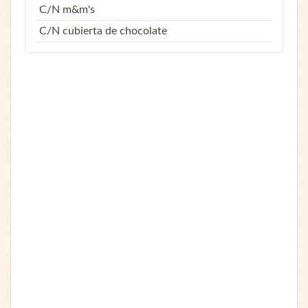
C/N m&m's
C/N cubierta de chocolate