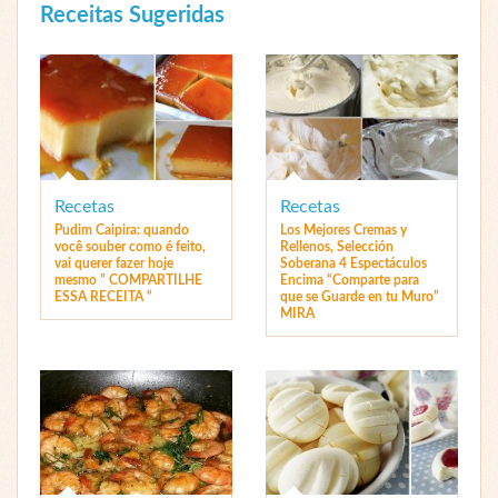
Receitas Sugeridas
Recetas
Recetas
Pudim Caipira: quando
Los Mejores Cremas y
você souber como é feito,
Rellenos, Selección
vai querer fazer hoje
Soberana 4 Espectáculos
mesmo ” COMPARTILHE
Encima “Comparte para
ESSA RECEITA “
que se Guarde en tu Muro”
MIRA