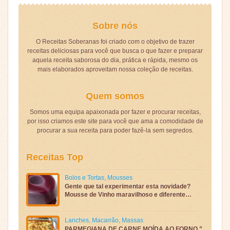
Sobre nós
O Receitas Soberanas foi criado com o objetivo de trazer
receitas deliciosas para você que busca o que fazer e preparar
aquela receita saborosa do dia, prática e rápida, mesmo os
mais elaborados aproveitam nossa coleção de receitas.
Quem somos
Somos uma equipa apaixonada por fazer e procurar receitas,
por isso criamos este site para você que ama a comodidade de
procurar a sua receita para poder fazê-la sem segredos.
Receitas Top
Bolos e Tortas
,
Mousses
Gente que tal experimentar esta novidade?
Mousse de Vinho maravilhoso e diferente…
Lanches
,
Macarrão
,
Massas
PARMEGIANA DE CARNE MOÍDA AO FORNO ”