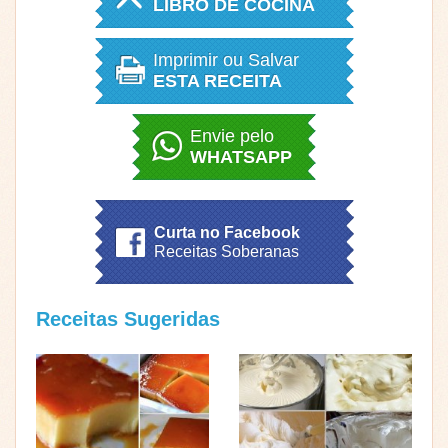
LIBRO DE COCINA
Imprimir ou Salvar
ESTA RECEITA
Envie pelo
WHATSAPP
Curta no Facebook
Receitas Soberanas
Receitas Sugeridas