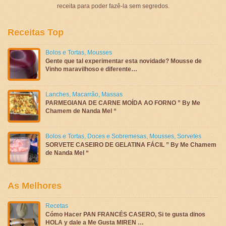
receita para poder fazê-la sem segredos.
Receitas Top
Bolos e Tortas
,
Mousses
Gente que tal experimentar esta novidade? Mousse de
Vinho maravilhoso e diferente…
Lanches
,
Macarrão
,
Massas
PARMEGIANA DE CARNE MOÍDA AO FORNO ” By Me
Chamem de Nanda Mel “
Bolos e Tortas
,
Doces e Sobremesas
,
Mousses
,
Sorvetes
SORVETE CASEIRO DE GELATINA FÁCIL ” By Me Chamem
de Nanda Mel “
As Melhores
Recetas
Cómo Hacer PAN FRANCÉS CASERO, Si te gusta dinos
HOLA y dale a Me Gusta MIREN …