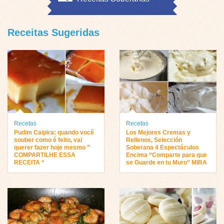
Receitas Sugeridas
Recetas
Recetas
Pudim Caipira: quando você
Los Mejores Cremas y
souber como é feito, vai
Rellenos, Selección
querer fazer hoje mesmo ”
Soberana 4 Espectáculos
COMPARTILHE ESSA
Encima “Comparte para que
RECEITA “
se Guarde en tu Muro” MIRA