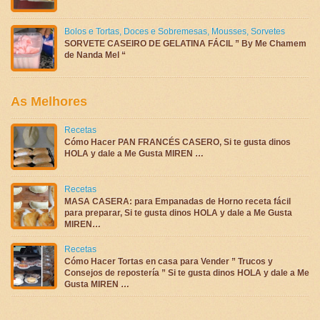
Bolos e Tortas
,
Doces e Sobremesas
,
Mousses
,
Sorvetes
SORVETE CASEIRO DE GELATINA FÁCIL ” By Me Chamem
de Nanda Mel “
As Melhores
Recetas
Cómo Hacer PAN FRANCÉS CASERO, Si te gusta dinos
HOLA y dale a Me Gusta MIREN …
Recetas
MASA CASERA: para Empanadas de Horno receta fácil
para preparar, Si te gusta dinos HOLA y dale a Me Gusta
MIREN…
Recetas
Cómo Hacer Tortas en casa para Vender ” Trucos y
Consejos de repostería ” Si te gusta dinos HOLA y dale a Me
Gusta MIREN …