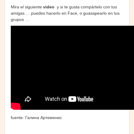
Mira el siguiente
video
y si te gusta compártelo con tus
amigas … puedes hacerlo en Face, o guasapearlo en tus
grupos …
fuente: Галина Артеменко