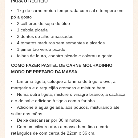
PARA O RECHEIO
1kg de carne moída temperada com sal e tempero em
pó a gosto
2 colheres de sopa de óleo
1 cebola picada
2 dentes de alho amassados
4 tomates maduros sem sementes e picados
1 pimentão verde picado
folhas de louro, coentro picado e colorau a gosto
COMO FAZER PASTEL DE CARNE MOLHADINHO
MODO DE PREPARO DA MASSA
Em uma tigela, coloque a farinha de trigo, o ovo, a
margarina e o requeijão cremoso e misture bem.
Numa outra tigela, misture o vinagre branco, a cachaça
e o de sal e adicione à tigela com a farinha.
Adicione a água gelada, aos poucos, misturando até
soltar das mãos.
Deixe descansar por 30 minutos.
Com um cilindro abra a massa bem fina e corte
retângulos de com cerca de 22cm x 36 cm.