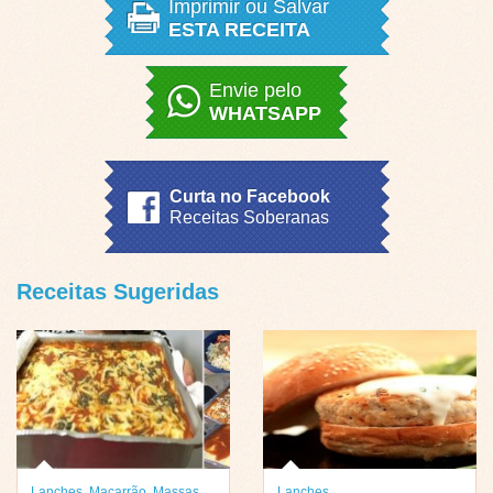
Imprimir ou Salvar
ESTA RECEITA
Envie pelo
WHATSAPP
Curta no Facebook
Receitas Soberanas
Receitas Sugeridas
Lanches
,
Macarrão
,
Massas
Lanches