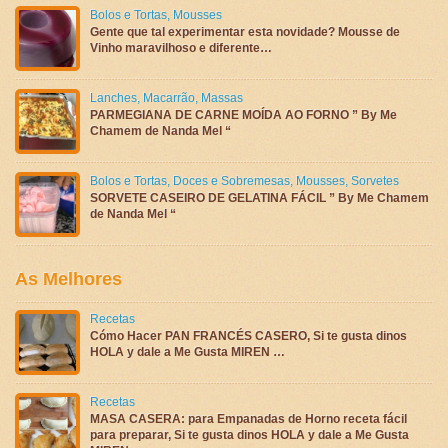
Bolos e Tortas
,
Mousses
Gente que tal experimentar esta novidade? Mousse de
Vinho maravilhoso e diferente…
Lanches
,
Macarrão
,
Massas
PARMEGIANA DE CARNE MOÍDA AO FORNO ” By Me
Chamem de Nanda Mel “
Bolos e Tortas
,
Doces e Sobremesas
,
Mousses
,
Sorvetes
SORVETE CASEIRO DE GELATINA FÁCIL ” By Me Chamem
de Nanda Mel “
As Melhores
Recetas
Cómo Hacer PAN FRANCÉS CASERO, Si te gusta dinos
HOLA y dale a Me Gusta MIREN …
Recetas
MASA CASERA: para Empanadas de Horno receta fácil
para preparar, Si te gusta dinos HOLA y dale a Me Gusta