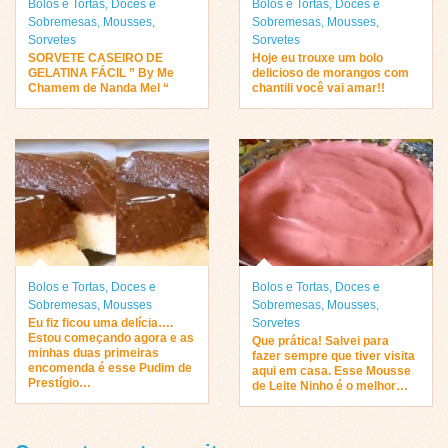
Bolos e Tortas
,
Doces e
Bolos e Tortas
,
Doces e
Sobremesas
,
Mousses
,
Sobremesas
,
Mousses
,
Sorvetes
Sorvetes
SORVETE CASEIRO DE
Hoje eu trouxe um bolo
GELATINA FÁCIL ” By Me
delicioso de morangos com
Chamem de Nanda Mel “
chantili você vai amar!!
Bolos e Tortas
,
Doces e
Bolos e Tortas
,
Doces e
Sobremesas
,
Mousses
Sobremesas
,
Mousses
,
Eu fiz ficou uma delícia….
Sorvetes
Estou começando agora e as
Que prática! Salvei para
minhas duas primeiras
fazer sempre que tiver visita
encomenda é esse Pudim de
aqui em casa. Esse Mousse
Prestígio…
de Leite Ninho é o melhor…