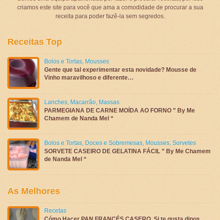
criamos este site para você que ama a comodidade de procurar a sua
receita para poder fazê-la sem segredos.
Receitas Top
Bolos e Tortas
,
Mousses
Gente que tal experimentar esta novidade? Mousse de
Vinho maravilhoso e diferente…
Lanches
,
Macarrão
,
Massas
PARMEGIANA DE CARNE MOÍDA AO FORNO ” By Me
Chamem de Nanda Mel “
Bolos e Tortas
,
Doces e Sobremesas
,
Mousses
,
Sorvetes
SORVETE CASEIRO DE GELATINA FÁCIL ” By Me Chamem
de Nanda Mel “
As Melhores
Recetas
Cómo Hacer PAN FRANCÉS CASERO, Si te gusta dinos