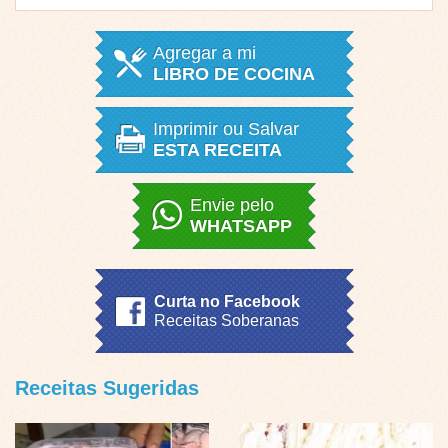
Agregar a mi
LIBRO DE COCINA
Imprimir ou Salvar
ESTA RECEITA
Envie pelo
WHATSAPP
Curta no Facebook
Receitas Soberanas
Receitas Sugeridas