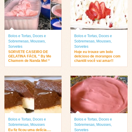
Bolos e Tortas
,
Doces e
Bolos e Tortas
,
Doces e
Sobremesas
,
Mousses
,
Sobremesas
,
Mousses
,
Sorvetes
Sorvetes
SORVETE CASEIRO DE
Hoje eu trouxe um bolo
GELATINA FÁCIL ” By Me
delicioso de morangos com
Chamem de Nanda Mel “
chantili você vai amar!!
Bolos e Tortas
,
Doces e
Bolos e Tortas
,
Doces e
Sobremesas
,
Mousses
Sobremesas
,
Mousses
,
Eu fiz ficou uma delícia….
Sorvetes