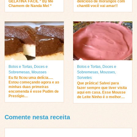
GELATINA FÁCIL ” By Me
delicioso de morangos com
Chamem de Nanda Mel “
chantili você vai amar!!
Bolos e Tortas
,
Doces e
Bolos e Tortas
,
Doces e
Sobremesas
,
Mousses
Sobremesas
,
Mousses
,
Eu fiz ficou uma delícia….
Sorvetes
Estou começando agora e as
Que prática! Salvei para
minhas duas primeiras
fazer sempre que tiver visita
encomenda é esse Pudim de
aqui em casa. Esse Mousse
Prestígio…
de Leite Ninho é o melhor…
Comente nesta receita