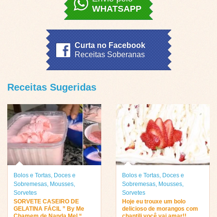
WHATSAPP
Curta no Facebook
Receitas Soberanas
Receitas Sugeridas
Bolos e Tortas
,
Doces e
Bolos e Tortas
,
Doces e
Sobremesas
,
Mousses
,
Sobremesas
,
Mousses
,
Sorvetes
Sorvetes
SORVETE CASEIRO DE
Hoje eu trouxe um bolo
GELATINA FÁCIL ” By Me
delicioso de morangos com
Chamem de Nanda Mel “
chantili você vai amar!!