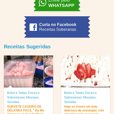
WHATSAPP
Curta no Facebook
Receitas Soberanas
Receitas Sugeridas
Bolos e Tortas
,
Doces e
Bolos e Tortas
,
Doces e
Sobremesas
,
Mousses
,
Sobremesas
,
Mousses
,
Sorvetes
Sorvetes
SORVETE CASEIRO DE
Hoje eu trouxe um bolo
GELATINA FÁCIL ” By Me
delicioso de morangos com