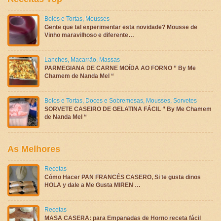
Bolos e Tortas
,
Mousses
Gente que tal experimentar esta novidade? Mousse de
Vinho maravilhoso e diferente…
Lanches
,
Macarrão
,
Massas
PARMEGIANA DE CARNE MOÍDA AO FORNO ” By Me
Chamem de Nanda Mel “
Bolos e Tortas
,
Doces e Sobremesas
,
Mousses
,
Sorvetes
SORVETE CASEIRO DE GELATINA FÁCIL ” By Me Chamem
de Nanda Mel “
As Melhores
Recetas
Cómo Hacer PAN FRANCÉS CASERO, Si te gusta dinos
HOLA y dale a Me Gusta MIREN …
Recetas
MASA CASERA: para Empanadas de Horno receta fácil