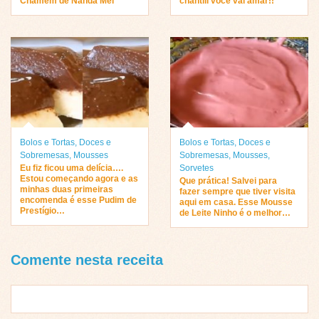
Chamem de Nanda Mel “
chantili você vai amar!!
Bolos e Tortas
,
Doces e
Bolos e Tortas
,
Doces e
Sobremesas
,
Mousses
Sobremesas
,
Mousses
,
Eu fiz ficou uma delícia….
Sorvetes
Estou começando agora e as
Que prática! Salvei para
minhas duas primeiras
fazer sempre que tiver visita
encomenda é esse Pudim de
aqui em casa. Esse Mousse
Prestígio…
de Leite Ninho é o melhor…
Comente nesta receita