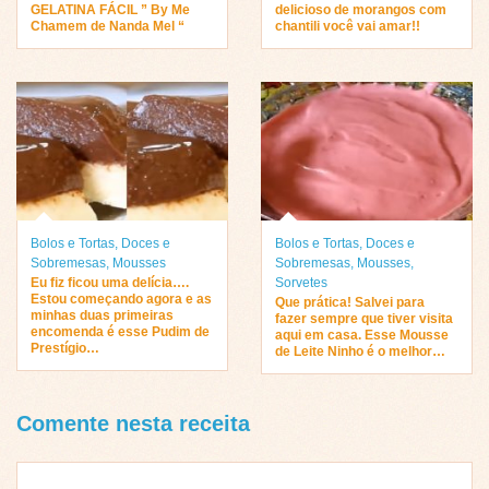
GELATINA FÁCIL ” By Me
delicioso de morangos com
Chamem de Nanda Mel “
chantili você vai amar!!
Bolos e Tortas
,
Doces e
Bolos e Tortas
,
Doces e
Sobremesas
,
Mousses
Sobremesas
,
Mousses
,
Eu fiz ficou uma delícia….
Sorvetes
Estou começando agora e as
Que prática! Salvei para
minhas duas primeiras
fazer sempre que tiver visita
encomenda é esse Pudim de
aqui em casa. Esse Mousse
Prestígio…
de Leite Ninho é o melhor…
Comente nesta receita