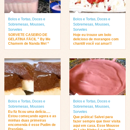
Bolos e Tortas
,
Doces e
Bolos e Tortas
,
Doces e
Sobremesas
,
Mousses
,
Sobremesas
,
Mousses
,
Sorvetes
Sorvetes
SORVETE CASEIRO DE
Hoje eu trouxe um bolo
GELATINA FÁCIL ” By Me
delicioso de morangos com
Chamem de Nanda Mel “
chantili você vai amar!!
Bolos e Tortas
,
Doces e
Bolos e Tortas
,
Doces e
Sobremesas
,
Mousses
Sobremesas
,
Mousses
,
Eu fiz ficou uma delícia….
Sorvetes
Estou começando agora e as
Que prática! Salvei para
minhas duas primeiras
fazer sempre que tiver visita
encomenda é esse Pudim de
aqui em casa. Esse Mousse
Prestígio…
de Leite Ninho é o melhor…