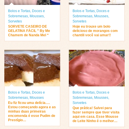
Bolos e Tortas
,
Doces e
Bolos e Tortas
,
Doces e
Sobremesas
,
Mousses
,
Sobremesas
,
Mousses
,
Sorvetes
Sorvetes
SORVETE CASEIRO DE
Hoje eu trouxe um bolo
GELATINA FÁCIL ” By Me
delicioso de morangos com
Chamem de Nanda Mel “
chantili você vai amar!!
Bolos e Tortas
,
Doces e
Bolos e Tortas
,
Doces e
Sobremesas
,
Mousses
Sobremesas
,
Mousses
,
Eu fiz ficou uma delícia….
Sorvetes
Estou começando agora e as
Que prática! Salvei para
minhas duas primeiras
fazer sempre que tiver visita
encomenda é esse Pudim de
aqui em casa. Esse Mousse
Prestígio…
de Leite Ninho é o melhor…