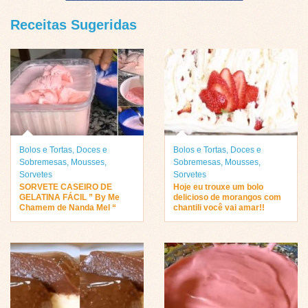
Receitas Sugeridas
Bolos e Tortas
,
Doces e
Bolos e Tortas
,
Doces e
Sobremesas
,
Mousses
,
Sobremesas
,
Mousses
,
Sorvetes
Sorvetes
SORVETE CASEIRO DE
Hoje eu trouxe um bolo
GELATINA FÁCIL ” By Me
delicioso de morangos com
Chamem de Nanda Mel “
chantili você vai amar!!